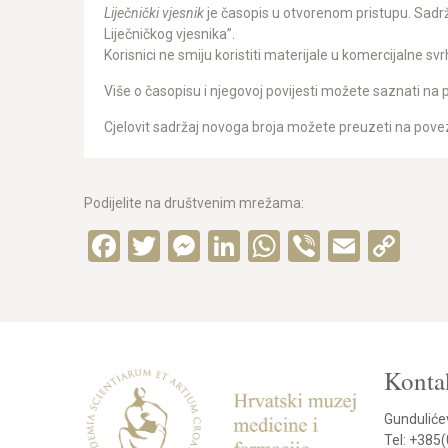
Liječnički vjesnik
je časopis u otvorenom pristupu. Sadrž
Liječničkog vjesnika”.
Korisnici ne smiju koristiti materijale u komercijalne svrh
Više o časopisu i njegovoj povijesti možete saznati na 
Cjelovit sadržaj novoga broja možete preuzeti na pove
Podijelite na društvenim mrežama:
Facebook
Twitter
Messenger
LinkedIn
WhatsApp
Viber
Email
Co
Lin
Kontak
Gunduliće
Tel: +385