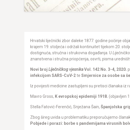
Hrvatski liječnički zbor daleke 1877. godine počinje obja
krajem 19. stoljeća i održali kontinuitet tijekom 20. stol
dostignuća, stručna i strukovna događanja. U
Liječničk
znanstvena i stručna priopćenja, osvrti, pisma uredništvu, 
Novi broj
Liječničkog vjesnika
Vol. 142 No. 3-4, 2020.
p
infekcijom SARS-CoV-2
te
Smjernice za osobe sa še
Iz povijesti medicine zastupljeni su pretisci članaka iz r
Mavro Gross,
K evropskoj epidemiji 1918.
(objavljen 1
Stella Fatović-Ferenčić, Snježana Šain,
Španjolska gri
Zbog šireg uvida u problematiku preporučujemo članak dr
Pobjede i porazi: borbe s pandemijama virusnih bole