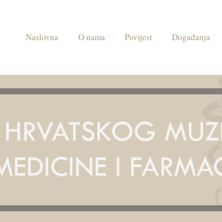
Naslovna
O nama
Povijest
Događanja