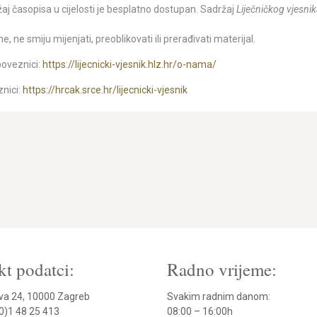
aj časopisa u cijelosti je besplatno dostupan. Sadržaj
Liječničkog vjesnik
e, ne smiju mijenjati, preoblikovati ili prerađivati materijal.
poveznici:
https://lijecnicki-vjesnik.hlz.hr/o-nama/
znici:
https://hrcak.srce.hr/lijecnicki-vjesnik
py
k
t podatci:
Radno vrijeme:
va 24, 10000 Zagreb
Svakim radnim danom:
(0)1 48 25 413
08:00 – 16:00h