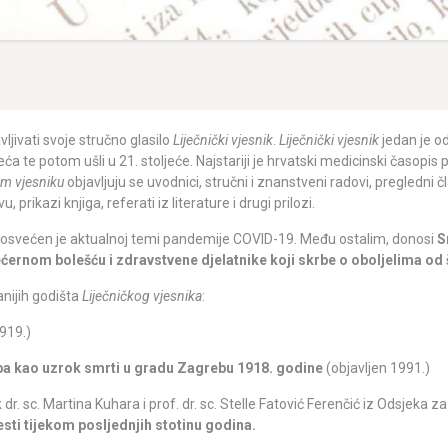
vljivati svoje stručno glasilo
Liječnički vjesnik
.
Liječnički vjesnik
jedan je od
jeća te potom ušli u 21. stoljeće. Najstariji je hrvatski medicinski časopis
om vjesniku
objavljuju se uvodnici, stručni i znanstveni radovi, pregledni č
prikazi knjiga, referati iz literature i drugi prilozi.
osvećen je aktualnoj temi pandemije COVID-19. Među ostalim, donosi
S
ćernom bolešću i zdravstvene djelatnike koji skrbe o oboljelima od
anijih godišta
Liječničkog vjesnika
:
919.)
pa kao uzrok smrti u gradu Zagrebu 1918. godine
(objavljen 1991.)
. sc. Martina Kuhara i prof. dr. sc. Stelle Fatović Ferenčić iz Odsjeka 
sti tijekom posljednjih stotinu godina.