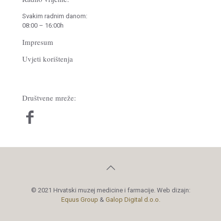
Svakim radnim danom:
08:00 – 16:00h
Impresum
Uvjeti korištenja
Društvene mreže:
© 2021 Hrvatski muzej medicine i farmacije. Web dizajn:
Equus Group
&
Galop Digital d.o.o.