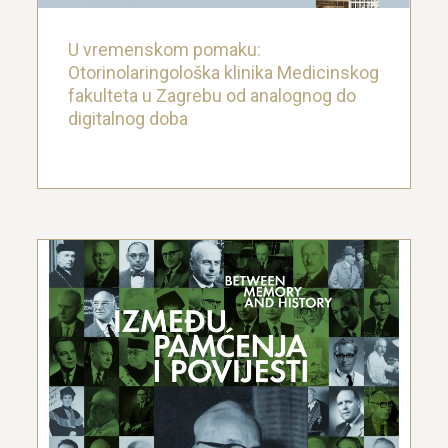
U vremenskom pomaku:
Otorinolaringološka klinika Medicinskog
fakulteta u Zagrebu od analognog do
digitalnog doba
Između pamćenja i povijesti: Kogojeva