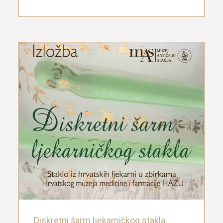
Diskretni šarm ljekarničkog stakla:
staklo iz hrvatskih ljekarni u zbirkama
Hrvatskog muzeja medicine i farmacije
HAZU
6. listopada 2024.
Diskretni šarm ljekarničkog stakla: