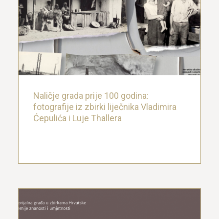
Naličje grada prije 100 godina:
fotografije iz zbirki liječnika Vladimira
Ćepulića i Luje Thallera
3. travnja 2024.
Naličje grada prije 100 godina:
fotografije iz zbirki liječnika Vladimira
Ćepulića i Luje Thallera