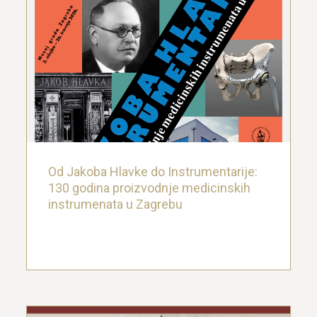
Od Jakoba Hlavke do Instrumentarije:
130 godina proizvodnje medicinskih
instrumenata u Zagrebu
26. ožujka 2026.
Od Jakoba Hlavke do Instrumentarije:
130 godina proizvodnje medicinskih
instrumenata u Zagrebu