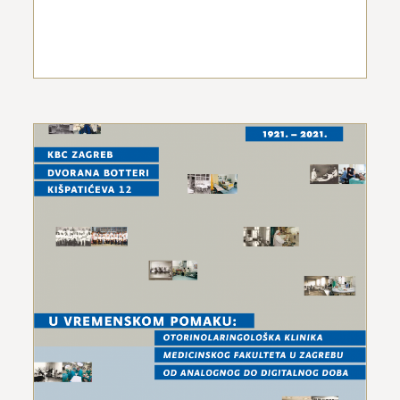
U vremenskom pomaku:
Otorinolaringološka klinika Medicinskog
fakulteta u Zagrebu od analognog do
digitalnog doba
26. studenoga 2021.