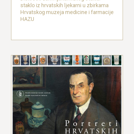
staklo iz hrvatskih ljekarni u zbirkama
Hrvatskog muzeja medicine i farmacije
HAZU
Portreti hrvatskih ljekarnika iz zbirke
Hrvatskog muzeja medicine i farmacije
HAZU