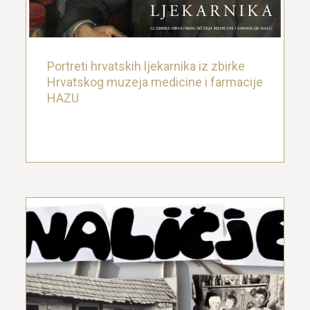
25. lipnja 2024.
Portreti hrvatskih ljekarnika iz zbirke
Hrvatskog muzeja medicine i farmacije
HAZU