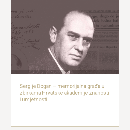
Sergije Dogan – memorijalna građa u
zbirkama Hrvatske akademije znanosti
i umjetnosti
22. studenoga 2022.
Sergije Dogan – memorijalna građa u
zbirkama Hrvatske akademije znanosti
i umjetnosti