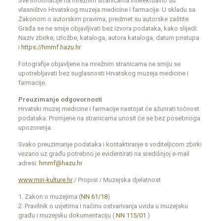
Sve informacije na mrežnim stranicama intelektualno su
vlasništvo Hrvatskog muzeja medicine i farmacije. U skladu sa
Zakonom o autorskim pravima, predmet su autorske zaštite.
Građa se ne smije objavljivati bez izvora podataka, kako slijedi:
Naziv zbirke, izložbe, kataloga, autora kataloga, datum pristupa
i
https://hmmf.hazu.hr
Fotografije objavljene na mrežnim stranicama ne smiju se
upotrebljavati bez suglasnosti Hrvatskog muzeja medicine i
farmacije.
Preuzimanje odgovornosti
Hrvatski muzej medicine i farmacije nastojat će ažurirati točnost
podataka. Promjene na stranicama unosit će se bez posebnoga
upozorenja.
Svako preuzimanje podataka i kontaktiranje s voditeljicom zbirki
vezano uz građu potrebno je evidentirati na središnjoj e-mail
adresi:
hmmf@hazu.hr
www.min-kulture.hr
/ Propisi / Muzejska djelatnost
1. Zakon o muzejima (
NN 61/18
)
2. Pravilnik o uvjetima i načinu ostvarivanja uvida u muzejsku
građu i muzejsku dokumentaciju (
NN 115/01
)