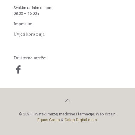
Svakim radnim danom:
08:00 – 16:00h
Impresum
Uvjeti korištenja
Društvene mreže:
© 2021 Hrvatski muzej medicine i farmacije. Web dizajn:
Equus Group
&
Galop Digital d.o.o.