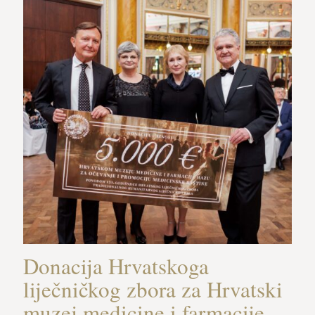
Donacija Hrvatskoga
liječničkog zbora za Hrvatski
muzej medicine i farmacije