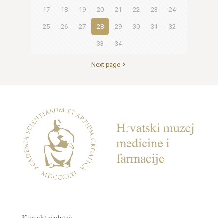
17
18
19
20
21
22
23
24
25
26
27
28
29
30
31
32
33
34
Next page
Kontakt podatci: