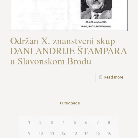
Održan X. znanstveni skup
DANI ANDRIJE ŠTAMPARA
u Slavonskom Brodu
Read more
Prev page
1
2
3
4
5
6
7
8
9
10
11
12
13
14
15
16