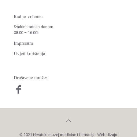
Radno vrijeme:
Svakim radnim danom:
08:00 – 16:00h
Impresum
Uvjeti korištenja
Društvene mreže:
© 2021 Hrvatski muzej medicine i farmacije. Web dizajn: