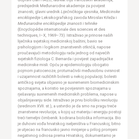
predsjednik Međunarodne akademije za povijest
znanosti, glavni urednik
Liječničkoga vjesnika
,
Medicinske
enciklopedije
Leksikografskog zavoda Miroslav Krleža i
Međunarodne enciklopedije znanosti i tehnike
(Encyclopédie internationale des sciences et des
techniques, I–X, 1969–73). Istraživao je prinose naših
liječnika svjetskoj medicinskoj baštini, bavio se
psihologijom i logikom znanstvenih otkrićâ, napose
proučavajući metodologiju rada jednog od najvećih
svjetskih fiziologa C. Bernarda i povijest zapadnjačke
medicinske misli. Opću je epidemiologiju obogatio
pojmom patocenoze, protumačivši međusobnu ovisnost
i uzajamnost različitih bolesti u nekoj populaciji; bolesti
antičkog svijeta objasnio je suvremenim biomedicinskim
spoznajama, a koristio se povijesnim spoznajama u
rješavanju suvremenih medicinskih problema, napose u
objašnjavanju side. Istraživao je prvu biološku revoluciju
(sredinom XVII. st.), a ustvrdio je da smo na pragu treće
znanstvene revolucije, u kojoj uz materiju i energiju postoji
treći temeljni čimbenik: kodirana biološka informacija. Bio
je duhovni vođa hrvatskog iseljeništva u Francuskoj, bitno
je utjecao na francusko javno mnijenje u prilog promjeni
negativnog odnosa prema Hrvatskoj, dokumentarno je