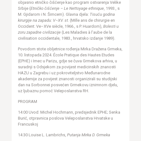
objasnio etničko čišćenje kao program ostvarenja Velike
Srbije (
Etničko čišćenje – Le Nettoyage ethnique
, 1993., s
M. Gjidarom i N. Šimcem). Glavna djela:
Tisuću godina
kirurgije na zapadu: V–XV. st.
(Mille ans de chirurgie en
Occident: Ve–XVe siècle, 1966., s P. Huardom),
Bolesti u
zoru zapadne civilizacije
(Les Maladies à l’aube de la
civilisation occidentale, 1983., hrvatsko izdanje 1989).
Povodom stote obljetnice rođenja Mirka Dražena Grmeka,
10. listopada 2024. École Pratique des Hautes Etudes
(EPHE) i Imec u Parizu, gdje se čuva Grmekova arhiva, u
suradnji s Odsjekom za povijest medicinskih znanosti
HAZU u Zagrebu i uz pokroviteljstvo Međunarodne
akademije za povijest znanosti organizirali su studijski
dan na Sorbonnei posvećen Grmekovu iznimnom djelu,
uz ljubaznu pomoć Veleposlanstva RH.
PROGRAM
14:00 Uvod: Michel Hochmann, predsjednik EPHE; Senka
Burić, otpravnica poslova Veleposlanstva Hrvatske u
Francuskoj
14:30 Louise L. Lambrichs,
Putanja Mirka D. Grmeka