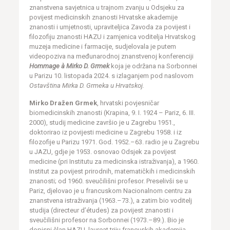
znanstvena savjetnica u trajnom zvanju u Odsjeku za
povijest medicinskih znanosti Hrvatske akademije
znanosti i umjetnosti, upraviteljica Zavoda za povijest i
filozofiju znanosti HAZU i zamjenica voditelja Hrvatskog
muzeja medicine i farmacije, sudjelovala je putem
videopoziva na međunarodnoj znanstvenoj konferenciji
Hommage à Mirko D. Grmek
koja je održana na Sorbonnei
u Parizu 10. listopada 2024. s izlaganjem pod naslovom
Ostavština Mirka D. Grmeka u Hrvatskoj.
Mirko Dražen Grmek
, hrvatski povjesničar
biomedicinskih znanosti (Krapina, 9. I. 1924 – Pariz, 6. III.
2000), studij medicine završio je u Zagrebu 1951.,
doktorirao iz povijesti medicine u Zagrebu 1958. i iz
filozofije u Parizu 1971. God. 1952.–63. radio je u Zagrebu
u JAZU, gdje je 1953. osnovao Odsjek za povijest
medicine (pri Institutu za medicinska istraživanja), a 1960.
Institut za povijest prirodnih, matematičkih i medicinskih
znanosti; od 1960. sveučilišni profesor. Preselivši se u
Pariz, djelovao je u francuskom Nacionalnom centru za
znanstvena istraživanja (1963.–73.), a zatim bio voditelj
studija (directeur d’études) za povijest znanosti i
sveučilišni profesor na Sorbonnei (1973.–89.). Bio je
dopisni član HAZU, laureat triju francuskih akademija,