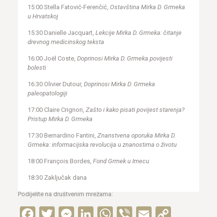
15:00 Stella Fatović-Ferenčić,
Ostavština Mirka D. Grmeka
u Hrvatskoj
15:30 Danielle Jacquart,
Lekcije Mirka D. Grmeka: čitanje
drevnog medicinskog teksta
16:00 Joël Coste,
Doprinosi Mirka D. Grmeka povijesti
bolesti
16:30 Olivier Dutour,
Doprinosi Mirka D. Grmeka
paleopatologiji
17:00 Claire Crignon,
Zašto i kako pisati povijest starenja?
Pristup Mirka D. Grmeka
17:30 Bernardino Fantini,
Znanstvena oporuka Mirka D.
Grmeka: informacijska revolucija u znanostima o životu
18:00 François Bordes,
Fond Grmek u Imecu
18:30 Zaključak dana
Podijelite na društvenim mrežama:
Facebook
Twitter
Messenger
LinkedIn
WhatsApp
Viber
Email
Copy