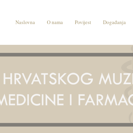
Naslovna
O nama
Povijest
Događanja