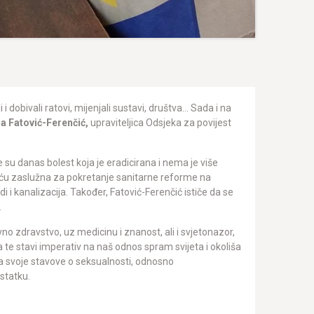
i dobivali ratovi, mijenjali sustavi, društva… Sada i na
lla Fatović-Ferenčić,
upraviteljica Odsjeka za povijest
e su danas bolest koja je eradicirana i nema je više
ljeću zaslužna za pokretanje sanitarne reforme na
 i kanalizacija. Također, Fatović-Ferenčić ističe da se
.
avno zdravstvo, uz medicinu i znanost, ali i svjetonazor,
a te stavi imperativ na naš odnos spram svijeta i okoliša
pita svoje stavove o seksualnosti, odnosno
ostatku.