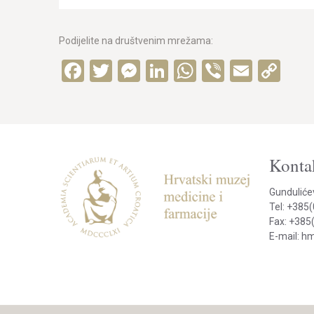
Podijelite na društvenim mrežama:
Facebook
Twitter
Messenger
LinkedIn
WhatsApp
Viber
Email
Co
Lin
Kontak
Gunduliće
Tel: +385
Fax: +385
E-mail: 