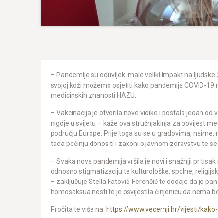
– Pandemije su oduvijek imale veliki impakt na ljudske živ
svojoj koži možemo osjetiti kako pandemija COVID-19 
medicinskih znanosti HAZU.
– Vakcinacija je otvorila nove vidike i postala jedan od 
nigdje u svijetu – kaže ova stručnjakinja za povijest m
području Europe. Prije toga su se u gradovima, naime, m
tada počinju donositi i zakoni o javnom zdravstvu te s
– Svaka nova pandemija vršila je novi i snažniji pritisak
odnosno stigmatizaciju te kulturološke, spolne, religijs
– zaključuje Stella Fatović-Ferenčić te dodaje da je pan
homoseksualnosti te je osvijestila činjenicu da nema bol
Pročitajte više na:
https://www.vecernji.hr/vijesti/kak