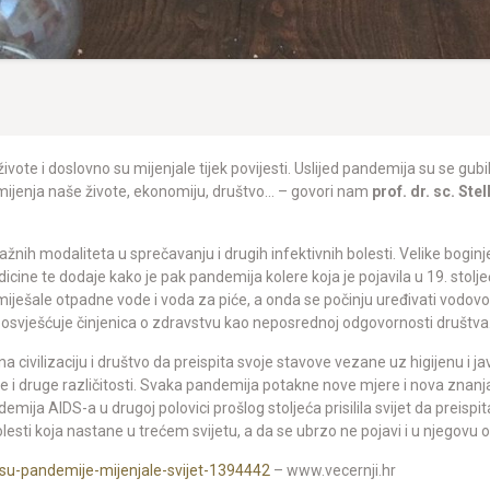
ote i doslovno su mijenjale tijek povijesti. Uslijed pandemija su se gubili 
mijenja naše živote, ekonomiju, društvo… – govori nam
prof. dr. sc. Ste
važnih modaliteta u sprečavanju i drugih infektivnih bolesti. Velike boginj
edicine te dodaje kako je pak pandemija kolere koja je pojavila u 19. sto
iješale otpadne vode i voda za piće, a onda se počinju uređivati vodovodi
e osvješćuje činjenica o zdravstvu kao neposrednoj odgovornosti društva
 na civilizaciju i društvo da preispita svoje stavove vezane uz higijenu i j
ke i druge različitosti. Svaka pandemija potakne nove mjere i nova znanj
demija AIDS-a u drugoj polovici prošlog stoljeća prisilila svijet da preis
esti koja nastane u trećem svijetu, a da se ubrzo ne pojavi i u njegovu 
o-su-pandemije-mijenjale-svijet-1394442
– www.vecernji.hr