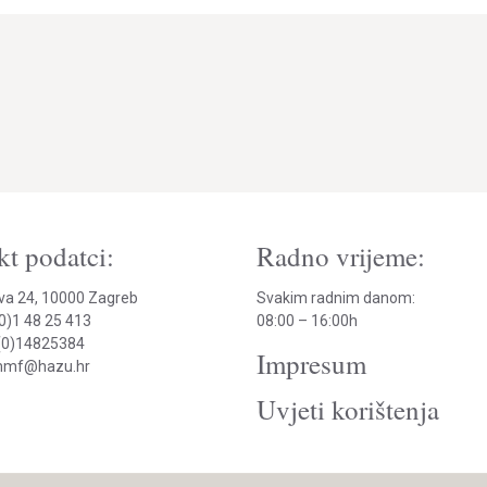
py
k
t podatci:
Radno vrijeme:
va 24, 10000 Zagreb
Svakim radnim danom:
(0)1 48 25 413
08:00 – 16:00h
(0)14825384
Impresum
hmmf@hazu.hr
Uvjeti korištenja