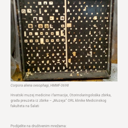
Corpora aliena oesophagi, HMMF-3698
Hrvatski muzej medicine i farmacije, Otorinolaringološka zbirka,
građa preuzeta iz zbirke – „Muzeja“ ORL klinike Medicinskog
fakulteta na Šalati
Podijelite na društvenim mrežama: