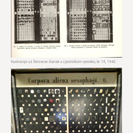
Ilustracije uz Šercerov članak u
Liječničkom vjesniku
, br. 10, 1942.