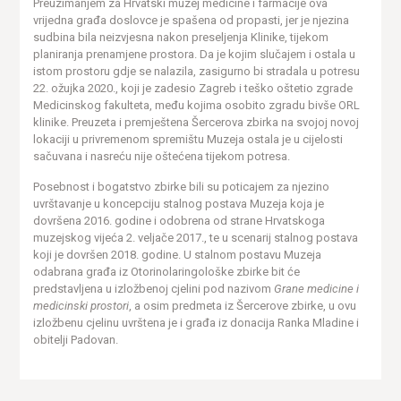
Preuzimanjem za Hrvatski muzej medicine i farmacije ova
vrijedna građa doslovce je spašena od propasti, jer je njezina
sudbina bila neizvjesna nakon preseljenja Klinike, tijekom
planiranja prenamjene prostora. Da je kojim slučajem i ostala u
istom prostoru gdje se nalazila, zasigurno bi stradala u potresu
22. ožujka 2020., koji je zadesio Zagreb i teško oštetio zgrade
Medicinskog fakulteta, među kojima osobito zgradu bivše ORL
klinike. Preuzeta i premještena Šercerova zbirka na svojoj novoj
lokaciji u privremenom spremištu Muzeja ostala je u cijelosti
sačuvana i nasreću nije oštećena tijekom potresa.
Posebnost i bogatstvo zbirke bili su poticajem za njezino
uvrštavanje u koncepciju stalnog postava Muzeja koja je
dovršena 2016. godine i odobrena od strane Hrvatskoga
muzejskog vijeća 2. veljače 2017., te u scenarij stalnog postava
koji je dovršen 2018. godine. U stalnom postavu Muzeja
odabrana građa iz Otorinolaringološke zbirke bit će
predstavljena u izložbenoj cjelini pod nazivom
Grane medicine i
medicinski prostori
, a osim predmeta iz Šercerove zbirke, u ovu
izložbenu cjelinu uvrštena je i građa iz donacija Ranka Mladine i
obitelji Padovan.