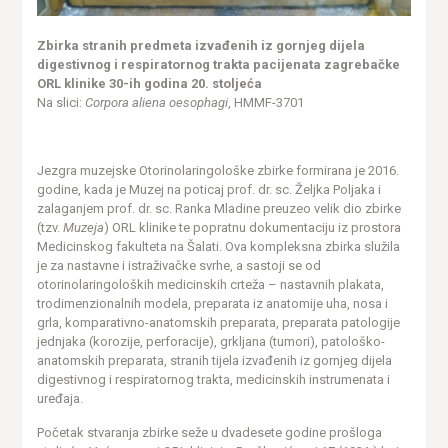
Zbirka stranih predmeta izvađenih iz gornjeg dijela
digestivnog i respiratornog trakta pacijenata zagrebačke
ORL klinike 30-ih godina 20. stoljeća
Na slici:
Corpora aliena oesophagi
, HMMF-3701
Jezgra muzejske Otorinolaringološke zbirke formirana je 2016.
godine, kada je Muzej na poticaj prof. dr. sc. Željka Poljaka i
zalaganjem prof. dr. sc. Ranka Mladine preuzeo velik dio zbirke
(tzv.
Muzeja
) ORL klinike te popratnu dokumentaciju iz prostora
Medicinskog fakulteta na Šalati. Ova kompleksna zbirka služila
je za nastavne i istraživačke svrhe, a sastoji se od
otorinolaringoloških medicinskih crteža – nastavnih plakata,
trodimenzionalnih modela, preparata iz anatomije uha, nosa i
grla, komparativno-anatomskih preparata, preparata patologije
jednjaka (korozije, perforacije), grkljana (tumori), patološko-
anatomskih preparata, stranih tijela izvađenih iz gornjeg dijela
digestivnog i respiratornog trakta, medicinskih instrumenata i
uređaja.
Početak stvaranja zbirke seže u dvadesete godine prošloga