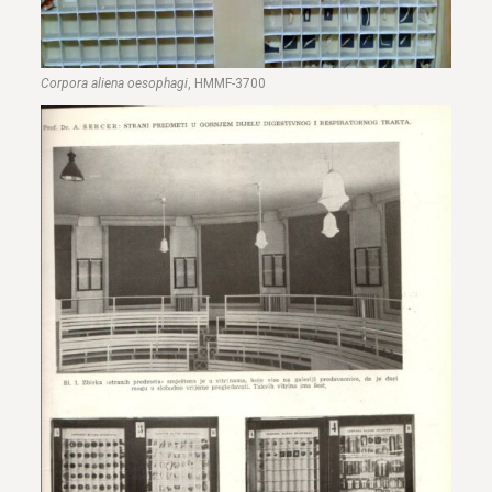
Corpora aliena oesophagi
, HMMF-3700