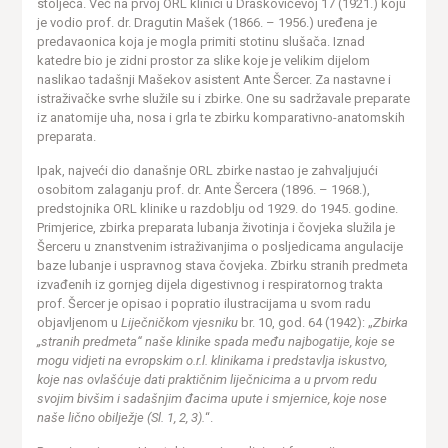
stoljeća. Već na prvoj ORL klinici u Draškovićevoj 17 (1921.) koju
je vodio prof. dr. Dragutin Mašek (1866. – 1956.) uređena je
predavaonica koja je mogla primiti stotinu slušača. Iznad
katedre bio je zidni prostor za slike koje je velikim dijelom
naslikao tadašnji Mašekov asistent Ante Šercer. Za nastavne i
istraživačke svrhe služile su i zbirke. One su sadržavale preparate
iz anatomije uha, nosa i grla te zbirku komparativno-anatomskih
preparata.
Ipak, najveći dio današnje ORL zbirke nastao je zahvaljujući
osobitom zalaganju prof. dr. Ante Šercera (1896. – 1968.),
predstojnika ORL klinike u razdoblju od 1929. do 1945. godine.
Primjerice, zbirka preparata lubanja životinja i čovjeka služila je
Šerceru u znanstvenim istraživanjima o posljedicama angulacije
baze lubanje i uspravnog stava čovjeka. Zbirku stranih predmeta
izvađenih iz gornjeg dijela digestivnog i respiratornog trakta
prof. Šercer je opisao i popratio ilustracijama u svom radu
objavljenom u
Liječničkom vjesniku
br. 10, god. 64 (1942): „
Zbirka
„stranih predmeta“ naše klinike spada među najbogatije, koje se
mogu vidjeti na evropskim o.r.l. klinikama
i predstavlja iskustvo,
koje nas ovlašćuje dati praktičnim liječnicima a u prvom redu
svojim bivšim i sadašnjim đacima upute i smjernice, koje nose
naše lično obilježje (Sl. 1, 2, 3).
“.