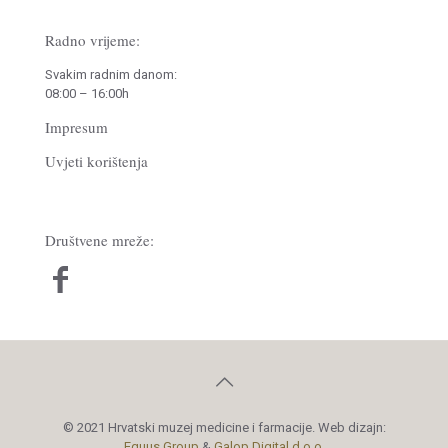
Radno vrijeme:
Svakim radnim danom:
08:00 – 16:00h
Impresum
Uvjeti korištenja
Društvene mreže:
© 2021 Hrvatski muzej medicine i farmacije. Web dizajn:
Equus Group
&
Galop Digital d.o.o.