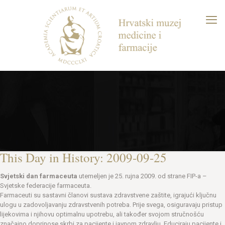
This Day in History: 2009-09-25
Svjetski dan farmaceuta
utemeljen je 25. rujna 2009. od strane FIP-a –
Svjetske federacije farmaceuta.
Farmaceuti su sastavni članovi sustava zdravstvene zaštite, igrajući ključnu
ulogu u zadovoljavanju zdravstvenih potreba. Prije svega, osiguravaju pristup
lijekovima i njihovu optimalnu upotrebu, ali također svojom stručnošću
značajno doprinose skrbi za pacijente i javnom zdravlju. Educiraju pacijente i