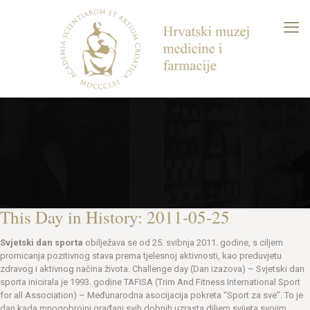
This Day in History: 2011-05-25
Svjetski dan sporta
obilježava se od 25. svibnja 2011. godine, s ciljem
promicanja pozitivnog stava prema tjelesnoj aktivnosti, kao preduvjetu
zdravog i aktivnog načina života. Challenge day (Dan izazova) – Svjetski dan
sporta inicirala je 1993. godine TAFISA (Trim And Fitness International Sport
for all Association) – Međunarodna asocijacija pokreta “Sport za sve”. To je
dan kada mnogobrojni građani svih dobnih uzrasta diljem svijeta svojim