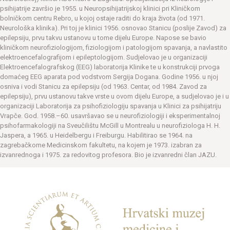
psihijatrije završio je 1955. u Neuropsihijatrijskoj klinici pri Kliničkom
bolničkom centru Rebro, u kojoj ostaje raditi do kraja života (od 1971.
Neurološka klinika). Pri toj je klinici 1956. osnovao Stanicu (poslije Zavod) za
epilepsiju, prvu takvu ustanovu u tome dijelu Europe. Napose se bavio
kliničkom neurofiziologijom, fiziologijom i patologijom spavanja, a navlastito
elektroencefalografijom i epileptologijom. Sudjelovao je u organizaciji
Elektroencefalografskog (EEG) laboratorija Klinike te u konstrukciji prvoga
domaćeg EEG aparata pod vodstvom Sergija Dogana. Godine 1956. u njoj
osniva i vodi Stanicu za epilepsiju (od 1963. Centar, od 1984. Zavod za
epilepsiju), prvu ustanovu takve vrste u ovom dijelu Europe, a sudjelovao je i u
organizaciji Laboratorija za psihofiziologiju spavanja u Klinici za psihijatriju
Vrapče. God. 1958.–60. usavršavao se u neurofiziologiji i eksperimentalnoj
psihofarmakologiji na Sveučilištu McGill u Montrealu u neurofiziologa H. H.
Jaspera, a 1965. u Heidelbergu i Freiburgu. Habilitirao se 1964. na
zagrebačkome Medicinskom fakultetu, na kojem je 1973. izabran za
izvanrednoga i 1975. za redovitog profesora. Bio je izvanredni član JAZU.