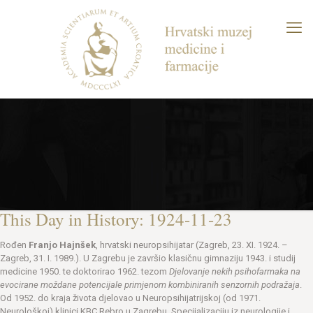
This Day in History: 1924-11-23
Rođen
Franjo Hajnšek
, hrvatski neuropsihijatar (Zagreb, 23. XI. 1924. –
Zagreb, 31. I. 1989.). U Zagrebu je završio klasičnu gimnaziju 1943. i studij
medicine 1950. te doktorirao 1962. tezom
Djelovanje nekih psihofarmaka na
evocirane moždane potencijale primjenom kombiniranih senzornih podražaja
.
Od 1952. do kraja života djelovao u Neuropsihijatrijskoj (od 1971.
Neurološkoj) klinici KBC Rebro u Zagrebu. Specijalizaciju iz neurologije i