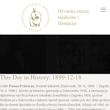
This Day in History: 1899-12-18
rođen
Pavao Primorac
, hrvatski ljekarnik (Dubrovnik, 18. 12. 1899. – Zagreb,
16. 3. 1990.). Završio je Klasičnu gimnaziju u Dubrovniku 1918., a farmaciju je
diplomirao na Filozofskom fakultetu Sveučilišta u Zagrebu 1926. godine.
Stažirao je u Dubrovniku u ljekarni ispred Sponze i ostao još oko dvije godine.
Bio je vlasnik Apoteke sv. Đorđa u Novoj Varoši (Sandžak, Srbija) od 1930. do
1949. godine. U Supetru na Braču bio je 1949. – 1954. šef jedine ljekarne. U