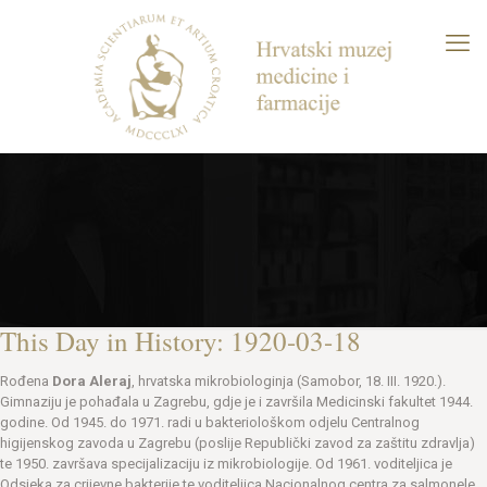
This Day in History: 1920-03-18
Rođena
Dora Aleraj
, hrvatska mikrobiologinja (Samobor, 18. III. 1920.).
Gimnaziju je pohađala u Zagrebu, gdje je i završila Medicinski fakultet 1944.
godine. Od 1945. do 1971. radi u bakteriološkom odjelu Centralnog
higijenskog zavoda u Zagrebu (poslije Republički zavod za zaštitu zdravlja)
te 1950. završava specijalizaciju iz mikrobiologije. Od 1961. voditeljica je
Odsjeka za crijevne bakterije te voditeljica Nacionalnog centra za salmonele.