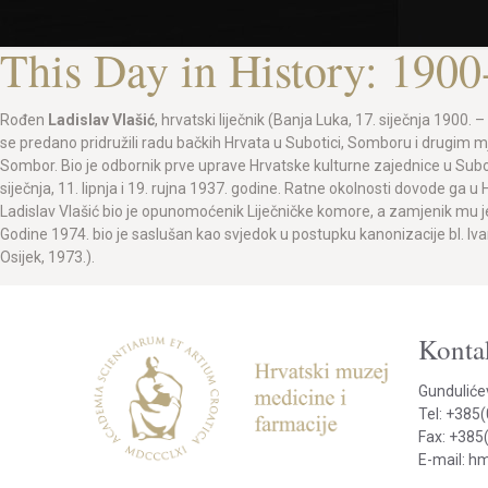
This Day in History: 1900
Rođen
Ladislav Vlašić
, hrvatski liječnik (Banja Luka, 17. siječnja 1900
se predano pridružili radu bačkih Hrvata u Subotici, Somboru i drugim mje
Sombor. Bio je odbornik prve uprave Hrvatske kulturne zajednice u Subo
siječnja, 11. lipnja i 19. rujna 1937. godine. Ratne okolnosti dovode g
Ladislav Vlašić bio je opunomoćenik Liječničke komore, a zamjenik mu je b
Godine 1974. bio je saslušan kao svjedok u postupku kanonizacije bl. Iv
Osijek, 1973.).
Kontak
Gunduliće
Tel: +385
Fax: +385
E-mail: 