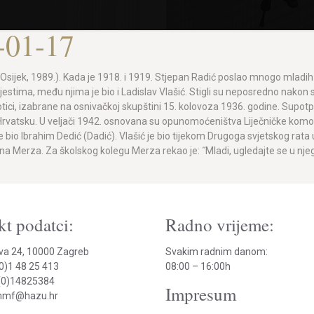
-01-17
. – Osijek, 1989.). Kada je 1918. i 1919. Stjepan Radić poslao mnogo mladi
stima, među njima je bio i Ladislav Vlašić. Stigli su neposredno nakon skl
tici, izabrane na osnivačkoj skupštini 15. kolovoza 1936. godine. Supot
a u Hrvatsku. U veljači 1942. osnovana su opunomoćeništva Liječničke kom
io Ibrahim Dedić (Dadić). Vlašić je bio tijekom Drugoga svjetskog rata up
ana Merza. Za školskog kolegu Merza rekao je: ˝Mladi, ugledajte se u nj
t podatci:
Radno vrijeme:
va 24, 10000 Zagreb
Svakim radnim danom:
(0)1 48 25 413
08:00 – 16:00h
(0)14825384
Impresum
hmmf@hazu.hr