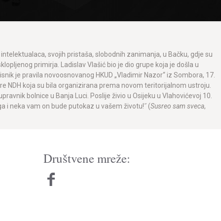
h intelektualaca, svojih pristaša, slobodnih zanimanja, u Bačku, gdje su
opljenog primirja. Ladislav Vlašić bio je dio grupe koja je došla u
pisnik je pravila novoosnovanog HKUD „Vladimir Nazor“ iz Sombora, 17.
ore NDH koja su bila organizirana prema novom teritorijalnom ustroju.
ravnik bolnice u Banja Luci. Poslije živio u Osijeku u Vlahovićevoj 10.
ega i neka vam on bude putokaz u vašem životu!˝ (
Susreo sam sveca
,
Društvene mreže: