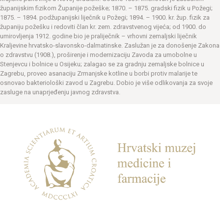
županijskim fizikom Županije požeške; 1870. – 1875. gradski fizik u Požegi;
1875. – 1894. podžupanijski liječnik u Požegi; 1894. – 1900. kr. žup. fizik za
županiju požešku i redoviti član kr. zem. zdravstvenog vijeća; od 1900. do
umirovljenja 1912. godine bio je praliječnik – vrhovni zemaljski liječnik
Kraljevine hrvatsko-slavonsko-dalmatinske. Zaslužan je za donošenje Zakona
o zdravstvu (1908.), proširenje i modernizaciju Zavoda za umobolne u
Stenjevcu i bolnice u Osijeku; zalagao se za gradnju zemaljske bolnice u
Zagrebu, proveo asanaciju Zrmanjske kotline u borbi protiv malarije te
osnovao bakteriološki zavod u Zagrebu. Dobio je više odlikovanja za svoje
zasluge na unaprjeđenju javnog zdravstva.