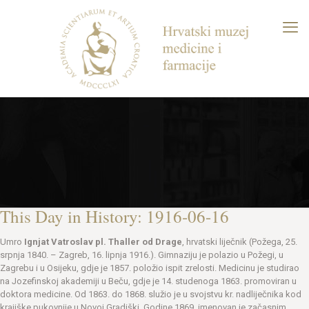
This Day in History: 1916-06-16
Umro
Ignjat Vatroslav pl. Thaller od Drage
, hrvatski liječnik (Požega, 25.
srpnja 1840. – Zagreb, 16. lipnja 1916.). Gimnaziju je polazio u Požegi, u
Zagrebu i u Osijeku, gdje je 1857. položio ispit zrelosti. Medicinu je studirao
na Jozefinskoj akademiji u Beču, gdje je 14. studenoga 1863. promoviran u
doktora medicine. Od 1863. do 1868. služio je u svojstvu kr. nadliječnika kod
krajiške pukovnije u Novoj Gradiški. Godine 1869. imenovan je začasnim