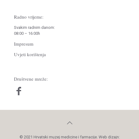
Radno vrijeme:
Svakim radnim danom:
08:00 – 16:00h
Impresum
Uvjeti korištenja
Društvene mreže:
© 2021 Hrvatski muzej medicine i farmacije. Web dizajn: