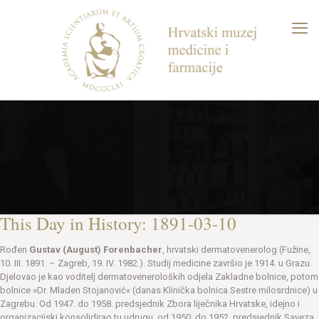
This Day in History: 1891-03-10
Rođen
Gustav (August) Forenbacher
, hrvatski dermatovenerolog (Fužine,
10. III. 1891. – Zagreb, 19. IV. 1982.). Studij medicine završio je 1914. u Grazu.
Djelovao je kao voditelj dermatoveneroloških odjela Zakladne bolnice, potom
bolnice »Dr. Mladen Stojanović« (danas Klinička bolnica Sestre milosrdnice) u
Zagrebu. Od 1947. do 1958. predsjednik Zbora liječnika Hrvatske, idejno i
organizacijski konsolidirao tu udrugu, od 1950. do 1952. predsjednik Saveza