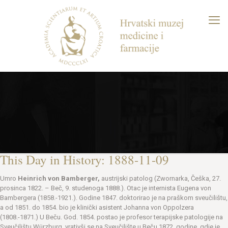
This Day in History: 1888-11-09
Umro
Heinrich von Bamberger,
austrijski patolog (Zwornarka, Češka, 27.
prosinca 1822. – Beč, 9. studenoga 1888.). Otac je internista Eugena von
Bambergera (1858.-1921.). Godine 1847. doktorirao je na praškom sveučilištu,
a od 1851. do 1854. bio je klinički asistent Johanna von Oppolzera
(1808.-1871.) U Beču. God. 1854. postao je profesor terapijske patologije na
Sveučilištu Würzburg, vrativši se na Sveučilište u Beču 1872. godine, gdje je