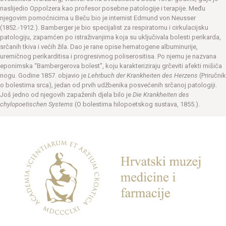
naslijedio Oppolzera kao profesor posebne patologije i terapije. Među
njegovim pomoćnicima u Beču bio je internist Edmund von Neusser
(1852.-1912.). Bamberger je bio specijalist za respiratornu i cirkulacijsku
patologiju, zapamćen po istraživanjima koja su uključivala bolesti perikarda,
srčanih tkiva i većih žila. Dao je rane opise hematogene albuminurije,
uremičnog perikarditisa i progresivnog poliserositisa. Po njemu je nazvana
eponimska “Bambergerova bolest”, koju karakteriziraju grčeviti afekti mišića
nogu. Godine 1857. objavio je
Lehrbuch der Krankheiten des Herzens
(Priručnik
o bolestima srca), jedan od prvih udžbenika posvećenih srčanoj patologiji.
Još jedno od njegovih zapaženih djela bilo je
Die Krankheiten des
chylopoetischen Systems
(O bolestima hilopoetskog sustava, 1855.).