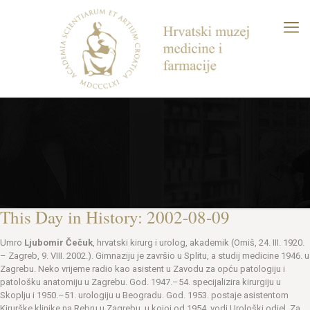
This Day in History: 2002-08-09
Umro
Ljubomir Čečuk
, hrvatski kirurg i urolog, akademik (Omiš, 24. III. 1920.
– Zagreb, 9. VIII. 2002.). Gimnaziju je završio u Splitu, a studij medicine 1946. u
Zagrebu. Neko vrijeme radio kao asistent u Zavodu za opću patologiju i
patološku anatomiju u Zagrebu. God. 1947.–54. specijalizira kirurgiju u
Skoplju i 1950.–51. urologiju u Beogradu. God. 1953. postaje asistentom
Kirurške klinike na Rebru u Zagrebu, u kojoj od 1954. vodi Urološki odjel. Za