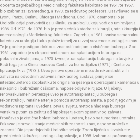
docenta zagrebačkoga Medicinskog fakulteta habilitirao se 1961. te 1967.
bio izabran za izvanrednog, a 1973. za redovitog profesora. Usavršavao se u
Lyonu, Parizu, Berlinu, Chicagu i Madisonu. God. 1970. osamostalio je
Urološki odjel pretvorivši ga u Kliniku za urologiju, koju vodi do umirovljenja
1986. Od 1973. do 1978. bio je predsjednik katedre za kirurgiju, ratnu kirurgiju i
anesteziologiju Medicinskog fakulteta u Zagrebu, a 1981. osniva samostalnu
katedru za urologiju i tako polaže temelj za razvoj suvremene urologije u nas.
Te je godine postigao doktorat znanosti radnjom o cističnom bubregu. God.
1961. započeo je s eksperimentalnom transplantacijom bubrega na
pokusnim životinjama, a 1973. izveo je transplantaciju bubrega na čovjeku.
Radi toga je na Klinici osnovao Centar za hemodijalizu (1971.) i Centar za
tipizaciju tkiva (1973.). Uveo je nove operativne metode rekonstruktivnih
zahvata na odvodnim putovima mokraćnog sustava, primjerice
intestinoureterocistoplastiku te originalna rješenja u operacijama kamenaca u
nakapnici i bubrežnim čašicama, napose odljevne litijaze. U liječenju
renovaskularne hipertenzije uveo je autotransplantaciju bubrega i
rekonstrukciju renalne arterije pomoću autotransplantata, a pod njegovim je
vodstvom ispitana i uvedena, prva u svijetu, metoda hlađenja bubrega
venskim putem za zaštitu od hipoksije tijekom operativnog zahvata.
Proučavao je cistične bolesti bubrega i uretera, bavio se tumorima urotrakta.
Prikazao je razvoj i stanje medicinskih znanosti u nas, napose urološke
znanosti. Bio je predsjednik Urološke sekcije Zbora liječnika Hrvatske te
predsjednik Udruženja urologa Jugoslavije, a 1988. izabran za počasnoga