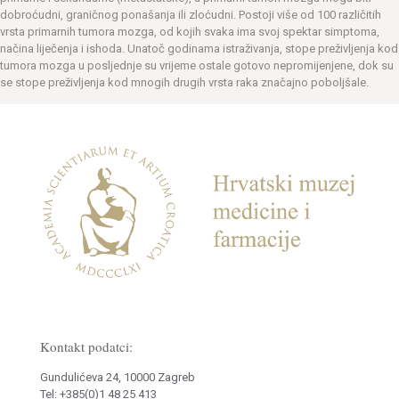
dobroćudni, graničnog ponašanja ili zloćudni. Postoji više od 100 različitih
vrsta primarnih tumora mozga, od kojih svaka ima svoj spektar simptoma,
načina liječenja i ishoda. Unatoč godinama istraživanja, stope preživljenja kod
tumora mozga u posljednje su vrijeme ostale gotovo nepromijenjene, dok su
se stope preživljenja kod mnogih drugih vrsta raka značajno poboljšale.
Kontakt podatci:
Gundulićeva 24, 10000 Zagreb
Tel: +385(0)1 48 25 413