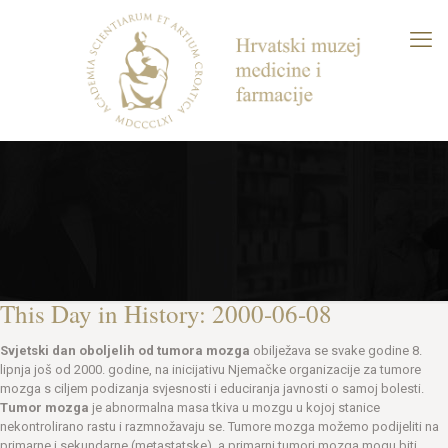
This Day in History: 2000-06-08
Svjetski dan oboljelih od tumora mozga
obilježava se svake godine 8.
lipnja još od 2000. godine, na inicijativu Njemačke organizacije za tumore
mozga s ciljem podizanja svjesnosti i educiranja javnosti o samoj bolesti.
Tumor mozga
je abnormalna masa tkiva u mozgu u kojoj stanice
nekontrolirano rastu i razmnožavaju se. Tumore mozga možemo podijeliti na
primarne i sekundarne (metastatske), a primarni tumori mozga mogu biti