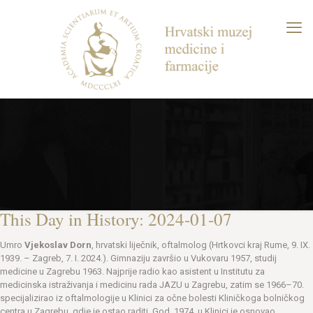
This Day in History: 2024-01-07
Umro
Vjekoslav Dorn
, hrvatski liječnik, oftalmolog (Hrtkovci kraj Rume, 9. IX.
1939. – Zagreb, 7. I. 2024.). Gimnaziju završio u Vukovaru 1957, studij
medicine u Zagrebu 1963. Najprije radio kao asistent u Institutu za
medicinska istraživanja i medicinu rada JAZU u Zagrebu, zatim se 1966–70.
specijalizirao iz oftalmologije u Klinici za očne bolesti Kliničkoga bolničkog
centra u Zagrebu, gdje je ostao raditi. God. 1974. u Klinici je osnovao