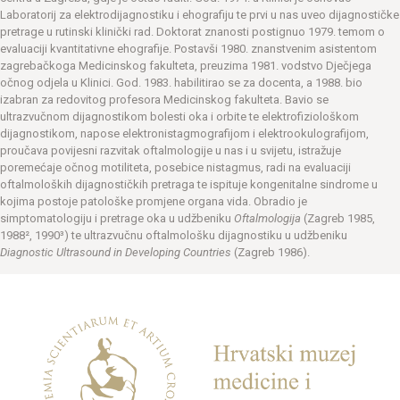
Laboratorij za elektrodijagnostiku i ehografiju te prvi u nas uveo dijagnostičke
pretrage u rutinski klinički rad. Doktorat znanosti postignuo 1979. temom o
evaluaciji kvantitativne ehografije. Postavši 1980. znanstvenim asistentom
zagrebačkoga Medicinskog fakulteta, preuzima 1981. vodstvo Dječjega
očnog odjela u Klinici. God. 1983. habilitirao se za docenta, a 1988. bio
izabran za redovitog profesora Medicinskog fakulteta. Bavio se
ultrazvučnom dijagnostikom bolesti oka i orbite te elektrofiziološkom
dijagnostikom, napose elektronistagmografijom i elektrookulografijom,
proučava povijesni razvitak oftalmologije u nas i u svijetu, istražuje
poremećaje očnog motiliteta, posebice nistagmus, radi na evaluaciji
oftalmoloških dijagnostičkih pretraga te ispituje kongenitalne sindrome u
kojima postoje patološke promjene organa vida. Obradio je
simptomatologiju i pretrage oka u udžbeniku
Oftalmologija
(Zagreb 1985,
1988², 1990³) te ultrazvučnu oftalmološku dijagnostiku u udžbeniku
Diagnostic Ultrasound in Developing Countries
(Zagreb 1986).