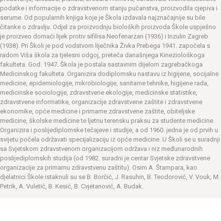
podatke i informacije o zdravstvenom stanju pučanstva, proizvodila cjepiva i
serume. Od popularnih knjiga koje je Škola izdavala najznačajnije su bile
čitanke o zdravlju. Odjel za proizvodnju bioloških proizvoda Škole uspješno
je proizveo domaći lijek protiv sifilisa Neofenarzan (1936) i Inzulin Zagreb
(1938). Pri Školi je pod vodstvom liječnika Živka Prebega 1941. započela s
radom Viša škola za tjelesni odgoj, preteča današnjega Kineziološkoga
fakulteta. God. 1947. Škola je postala sastavnim dijelom zagrebačkoga
Medicinskog fakulteta. Organizira dodiplomsku nastavu iz higijene, socijalne
medicine, epidemiologije, mikrobiologije, sanitarne tehnike, higijene rada,
medicinske sociologije, zdravstvene ekologije, medicinske statistike,
zdravstvene informatike, organizacije zdravstvene zaštite i zdravstvene
ekonomike, opće medicine i primarne zdravstvene zaštite, obiteljske
medicine, školske medicine te ljetnu terensku praksu za studente medicine.
Organizira i poslijediplomske tečajeve i studije, a od 1960. jedna je od prvih u
svijetu počela održavati specijalizaciju iz opće medicine. U Školi se u suradnji
sa Svjetskom zdravstvenom organizacijom održava i niz međunarodnih
poslijediplomskih studija (od 1982. suradni je centar Svjetske zdravstvene
organizacije za primarnu zdravstvenu zaštitu). Osim A. Štampara, kao
djelatnici Škole istaknuli su se B. Borčić, J. Rasuhin, B. Teodorović, V. Vouk, M.
Petrik, A. Vuletić, B. Kesić, B. Cvjetanović, A. Budak.