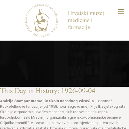
This Day in History: 1926-09-04
Andrija Štampar utemeljio Školu narodnog zdravlja
uz pomoć
Rockefellerove fundacije (od 1958. nosi njegovo ime). Prije II. svjetskog rata
Škola je organizirala izvođenje asanacijskih radova na selu (npr. u
turopoljskom selu Mraclin), organizirala higijensko-domaćinske tečajeve i
Seljačko sveučilište, provodila zdravstveno prosvjećivanje putem javnih
predavanja, izložaba, plakata, brošura i filmova, obrađivala vitalnostatističke