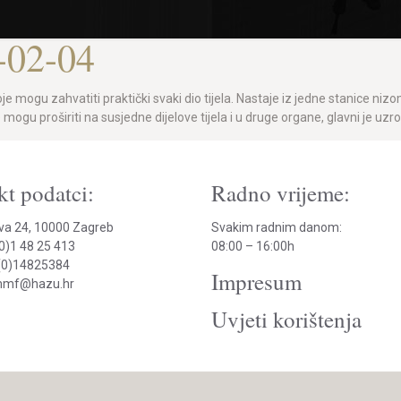
-02-04
koje mogu zahvatiti praktički svaki dio tijela. Nastaje iz jedne stanice 
gu proširiti na susjedne dijelove tijela i u druge organe, glavni je uzr
t podatci:
Radno vrijeme:
va 24, 10000 Zagreb
Svakim radnim danom:
(0)1 48 25 413
08:00 – 16:00h
(0)14825384
Impresum
hmmf@hazu.hr
Uvjeti korištenja