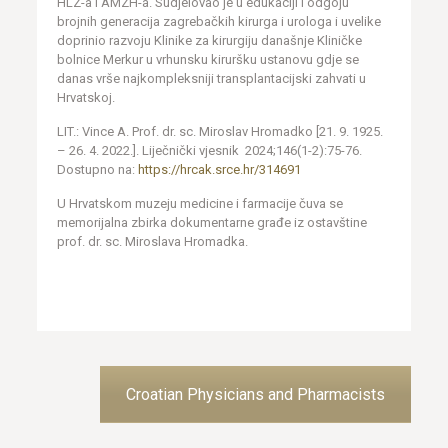
HLZ-a i AMZH-a. Sudjelovao je u edukaciji i odgoju
brojnih generacija zagrebačkih kirurga i urologa i uvelike
doprinio razvoju Klinike za kirurgiju današnje Kliničke
bolnice Merkur u vrhunsku kiruršku ustanovu gdje se
danas vrše najkompleksniji transplantacijski zahvati u
Hrvatskoj.
LIT.: Vince A. Prof. dr. sc. Miroslav Hromadko [21. 9. 1925.
– 26. 4. 2022.]. Liječnički vjesnik 2024;146(1-2):75-76.
Dostupno na:
https://hrcak.srce.hr/314691
U Hrvatskom muzeju medicine i farmacije čuva se
memorijalna zbirka dokumentarne građe iz ostavštine
prof. dr. sc. Miroslava Hromadka.
Croatian Physicians and Pharmacists