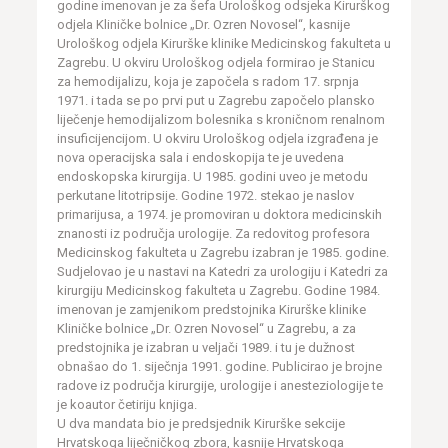
godine imenovan je za šefa Urološkog odsjeka Kirurškog
odjela Kliničke bolnice „Dr. Ozren Novosel“, kasnije
Urološkog odjela Kirurške klinike Medicinskog fakulteta u
Zagrebu. U okviru Urološkog odjela formirao je Stanicu
za hemodijalizu, koja je započela s radom 17. srpnja
1971. i tada se po prvi put u Zagrebu započelo plansko
liječenje hemodijalizom bolesnika s kroničnom renalnom
insuficijencijom. U okviru Urološkog odjela izgrađena je
nova operacijska sala i endoskopija te je uvedena
endoskopska kirurgija. U 1985. godini uveo je metodu
perkutane litotripsije. Godine 1972. stekao je naslov
primarijusa, a 1974. je promoviran u doktora medicinskih
znanosti iz područja urologije. Za redovitog profesora
Medicinskog fakulteta u Zagrebu izabran je 1985. godine.
Sudjelovao je u nastavi na Katedri za urologiju i Katedri za
kirurgiju Medicinskog fakulteta u Zagrebu. Godine 1984.
imenovan je zamjenikom predstojnika Kirurške klinike
Kliničke bolnice „Dr. Ozren Novosel“ u Zagrebu, a za
predstojnika je izabran u veljači 1989. i tu je dužnost
obnašao do 1. siječnja 1991. godine. Publicirao je brojne
radove iz područja kirurgije, urologije i anesteziologije te
je koautor četiriju knjiga.
U dva mandata bio je predsjednik Kirurške sekcije
Hrvatskoga liječničkog zbora, kasnije Hrvatskoga