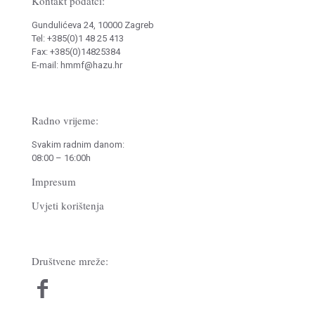
Kontakt podatci:
Gundulićeva 24, 10000 Zagreb
Tel: +385(0)1 48 25 413
Fax: +385(0)14825384
E-mail: hmmf@hazu.hr
Radno vrijeme:
Svakim radnim danom:
08:00 – 16:00h
Impresum
Uvjeti korištenja
Društvene mreže: