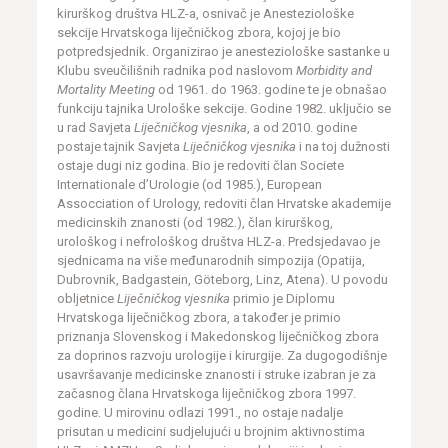
kirurškog društva HLZ-a, osnivač je Anesteziološke
sekcije Hrvatskoga liječničkog zbora, kojoj je bio
potpredsjednik. Organizirao je anesteziološke sastanke u
Klubu sveučilišnih radnika pod naslovom
Morbidity and
Mortality Meeting
od 1961. do 1963. godine te je obnašao
funkciju tajnika Urološke sekcije. Godine 1982. uključio se
u rad Savjeta
Liječničkog vjesnika
, a od 2010. godine
postaje tajnik Savjeta
Liječničkog vjesnika
i na toj dužnosti
ostaje dugi niz godina. Bio je redoviti član Societe
Internationale d’Urologie (od 1985.), European
Assocciation of Urology, redoviti član Hrvatske akademije
medicinskih znanosti (od 1982.), član kirurškog,
urološkog i nefrološkog društva HLZ-a. Predsjedavao je
sjednicama na više međunarodnih simpozija (Opatija,
Dubrovnik, Badgastein, Göteborg, Linz, Atena). U povodu
obljetnice
Liječničkog vjesnika
primio je Diplomu
Hrvatskoga liječničkog zbora, a također je primio
priznanja Slovenskog i Makedonskog liječničkog zbora
za doprinos razvoju urologije i kirurgije. Za dugogodišnje
usavršavanje medicinske znanosti i struke izabran je za
začasnog člana Hrvatskoga liječničkog zbora 1997.
godine. U mirovinu odlazi 1991., no ostaje nadalje
prisutan u medicini sudjelujući u brojnim aktivnostima