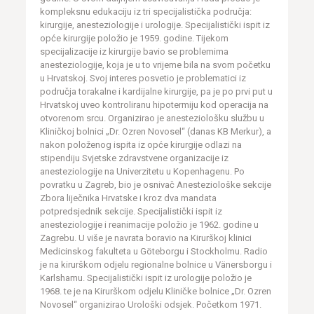
kompleksnu edukaciju iz tri specijalistička područja:
kirurgije, anesteziologije i urologije. Specijalistički ispit iz
opće kirurgije položio je 1959. godine. Tijekom
specijalizacije iz kirurgije bavio se problemima
anesteziologije, koja je u to vrijeme bila na svom početku
u Hrvatskoj. Svoj interes posvetio je problematici iz
područja torakalne i kardijalne kirurgije, pa je po prvi put u
Hrvatskoj uveo kontroliranu hipotermiju kod operacija na
otvorenom srcu. Organizirao je anesteziološku službu u
Kliničkoj bolnici „Dr. Ozren Novosel“ (danas KB Merkur), a
nakon položenog ispita iz opće kirurgije odlazi na
stipendiju Svjetske zdravstvene organizacije iz
anesteziologije na Univerzitetu u Kopenhagenu. Po
povratku u Zagreb, bio je osnivač Anesteziološke sekcije
Zbora liječnika Hrvatske i kroz dva mandata
potpredsjednik sekcije. Specijalistički ispit iz
anesteziologije i reanimacije položio je 1962. godine u
Zagrebu. U više je navrata boravio na Kirurškoj klinici
Medicinskog fakulteta u Göteborgu i Stockholmu. Radio
je na kirurškom odjelu regionalne bolnice u Vänersborgu i
Karlshamu. Specijalistički ispit iz urologije položio je
1968. te je na Kirurškom odjelu Kliničke bolnice „Dr. Ozren
Novosel“ organizirao Urološki odsjek. Početkom 1971.