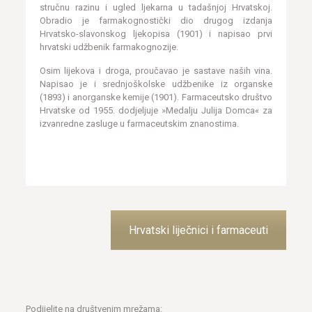
stručnu razinu i ugled ljekarna u tadašnjoj Hrvatskoj.
Obradio je farmakognostički dio drugog izdanja
Hrvatsko-slavonskog ljekopisa (1901) i napisao prvi
hrvatski udžbenik farmakognozije.
Osim lijekova i droga, proučavao je sastave naših vina.
Napisao je i srednjoškolske udžbenike iz organske
(1893) i anorganske kemije (1901). Farmaceutsko društvo
Hrvatske od 1955. dodjeljuje »Medalju Julija Domca« za
izvanredne zasluge u farmaceutskim znanostima.
Hrvatski liječnici i farmaceuti
Podijelite na društvenim mrežama: