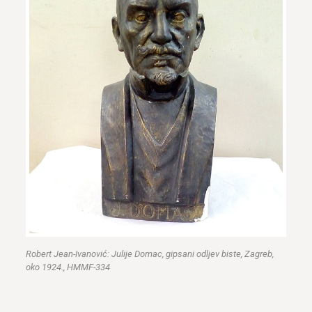
Robert Jean-Ivanović: Julije Domac, gipsani odljev biste, Zagreb,
oko 1924., HMMF-334