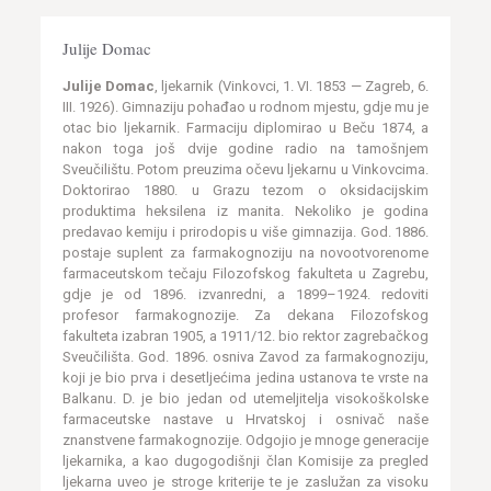
Julije Domac
Julije Domac
, ljekarnik (Vinkovci, 1. VI. 1853 — Zagreb, 6.
III. 1926). Gimnaziju pohađao u rodnom mjestu, gdje mu je
otac bio ljekarnik. Farmaciju diplomirao u Beču 1874, a
nakon toga još dvije godine radio na tamošnjem
Sveučilištu. Potom preuzima očevu ljekarnu u Vinkovcima.
Doktorirao 1880. u Grazu tezom o oksidacijskim
produktima heksilena iz manita. Nekoliko je godina
predavao kemiju i prirodopis u više gimnazija. God. 1886.
postaje suplent za farmakognoziju na novootvorenome
farmaceutskom tečaju Filozofskog fakulteta u Zagrebu,
gdje je od 1896. izvanredni, a 1899–1924. redoviti
profesor farmakognozije. Za dekana Filozofskog
fakulteta izabran 1905, a 1911/12. bio rektor zagrebačkog
Sveučilišta. God. 1896. osniva Zavod za farmakognoziju,
koji je bio prva i desetljećima jedina ustanova te vrste na
Balkanu. D. je bio jedan od utemeljitelja visokoškolske
farmaceutske nastave u Hrvatskoj i osnivač naše
znanstvene farmakognozije. Odgojio je mnoge generacije
ljekarnika, a kao dugogodišnji član Komisije za pregled
ljekarna uveo je stroge kriterije te je zaslužan za visoku