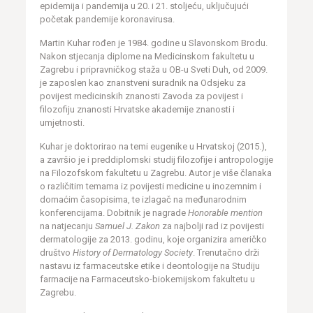
epidemija i pandemija u 20. i 21. stoljeću, uključujući
početak pandemije koronavirusa.
Martin Kuhar rođen je 1984. godine u Slavonskom Brodu.
Nakon stjecanja diplome na Medicinskom fakultetu u
Zagrebu i pripravničkog staža u OB-u Sveti Duh, od 2009.
je zaposlen kao znanstveni suradnik na Odsjeku za
povijest medicinskih znanosti Zavoda za povijest i
filozofiju znanosti Hrvatske akademije znanosti i
umjetnosti.
Kuhar je doktorirao na temi eugenike u Hrvatskoj (2015.),
a završio je i preddiplomski studij filozofije i antropologije
na Filozofskom fakultetu u Zagrebu. Autor je više članaka
o različitim temama iz povijesti medicine u inozemnim i
domaćim časopisima, te izlagač na međunarodnim
konferencijama. Dobitnik je nagrade
Honorable mention
na natjecanju
Samuel J. Zakon
za najbolji rad iz povijesti
dermatologije za 2013. godinu, koje organizira američko
društvo
History of Dermatology Society
. Trenutačno drži
nastavu iz farmaceutske etike i deontologije na Studiju
farmacije na Farmaceutsko-biokemijskom fakultetu u
Zagrebu.