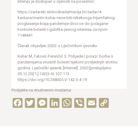
Intervju je dostupan u cijelosti na poveznici:
https://zadarski.slobodnadalmacija.hr/zadar/4-
kantuna/martin-kuhar-nece-biti-nikakvoga-trijumfalnog-
proglasenja-kraja-pandemije-doci-ce-do-polagane-
kontrole-bolesti-i-gubitka-javnog-interesa-za-njom-
1148441
Članak objavljen 2020. u
Liječničkom vjesniku
:
Kuhar M, Fatović-Ferenčić S. Pobjede i porazi: borbe s
pandemijama virusnih bolesti tijekom posljednjih stotinu
godina. Liječnički vjesnik [Internet]. 2020 [pristupljeno
05.12.2021.];142(3-4):107-113.
https://doi.org/10.26800/LV-142-3-4-19
Podijelite na društvenim mrežama:
Facebook
Twitter
Messenger
LinkedIn
WhatsApp
Viber
Email
Copy
Link