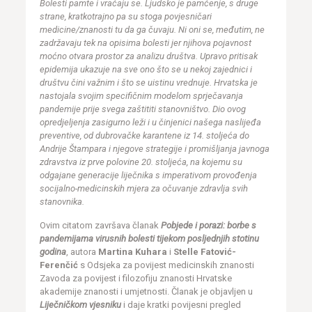
Bolesti pamte i vraćaju se. Ljudsko je pamćenje, s druge
strane, kratkotrajno pa su stoga povjesničari
medicine/znanosti tu da ga čuvaju. Ni oni se, međutim, ne
zadržavaju tek na opisima bolesti jer njihova pojavnost
moćno otvara prostor za analizu društva. Upravo pritisak
epidemija ukazuje na sve ono što se u nekoj zajednici i
društvu čini važnim i što se uistinu vrednuje. Hrvatska je
nastojala svojim specifičnim modelom sprječavanja
pandemije prije svega zaštititi stanovništvo. Dio ovog
opredjeljenja zasigurno leži i u činjenici našega naslijeđa
preventive, od dubrovačke karantene iz 14. stoljeća do
Andrije Štampara i njegove strategije i promišljanja javnoga
zdravstva iz prve polovine 20. stoljeća, na kojemu su
odgajane generacije liječnika s imperativom provođenja
socijalno-medicinskih mjera za očuvanje zdravlja svih
stanovnika.
Ovim citatom završava članak
Pobjede i porazi: borbe s
pandemijama virusnih bolesti tijekom posljednjih stotinu
godina
, autora
Martina Kuhara
i
Stelle Fatović-
Ferenčić
s Odsjeka za povijest medicinskih znanosti
Zavoda za povijest i filozofiju znanosti Hrvatske
akademije znanosti i umjetnosti. Članak je objavljen u
Liječničkom vjesniku
i daje kratki povijesni pregled