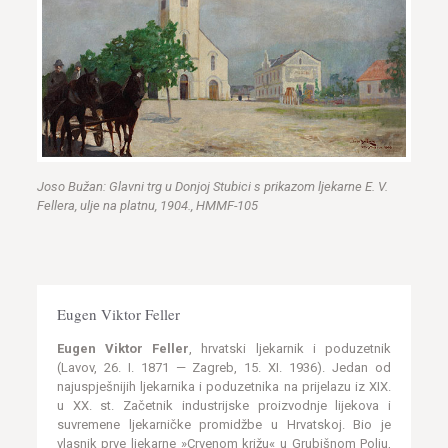
Joso Bužan: Glavni trg u Donjoj Stubici s prikazom ljekarne E. V.
Fellera, ulje na platnu, 1904., HMMF-105
Eugen Viktor Feller
Eugen Viktor Feller
, hrvatski ljekarnik i poduzetnik
(Lavov, 26. I. 1871 — Zagreb, 15. XI. 1936). Jedan od
najuspješnijih ljekarnika i poduzetnika na prijelazu iz XIX.
u XX. st. Začetnik industrijske proizvodnje lijekova i
suvremene ljekarničke promidžbe u Hrvatskoj. Bio je
vlasnik prve ljekarne »Crvenom križu« u Grubišnom Polju,