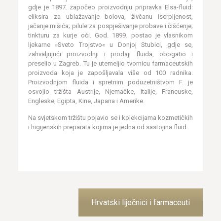
gdje je 1897. započeo proizvodnju pripravka Elsa-fluid:
eliksira za ublažavanje bolova, živčanu iscrpljenost,
jačanje mišića; pilule za pospješivanje probave i čišćenje;
tinkturu za kurje oči. God. 1899. postao je vlasnikom
ljekarne »Sveto Trojstvo« u Donjoj Stubici, gdje se,
zahvaljujući proizvodnji i prodaji fluida, obogatio i
preselio u Zagreb. Tu je utemeljio tvornicu farmaceutskih
proizvoda koja je zapošljavala više od 100 radnika.
Proizvodnjom fluida i spretnim poduzetništvom F. je
osvojio tržišta Austrije, Njemačke, Italije, Francuske,
Engleske, Egipta, Kine, Japana i Amerike.
Na svjetskom tržištu pojavio se i kolekcijama kozmetičkih
i higijenskih preparata kojima je jedna od sastojina fluid.
Hrvatski liječnici i farmaceuti