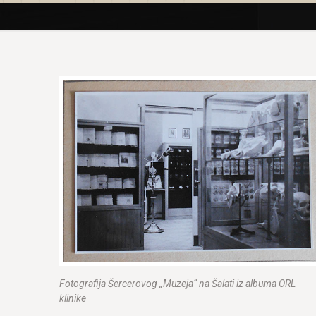
Fotografija Šercerovog „Muzeja“ na Šalati iz albuma ORL
klinike