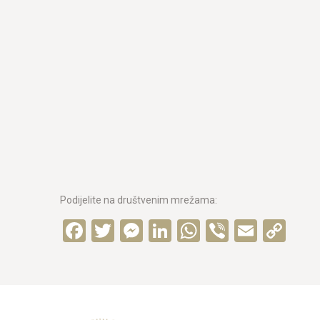
Podijelite na društvenim mrežama:
Facebook
Twitter
Messenger
LinkedIn
WhatsApp
Viber
Email
Co
Lin