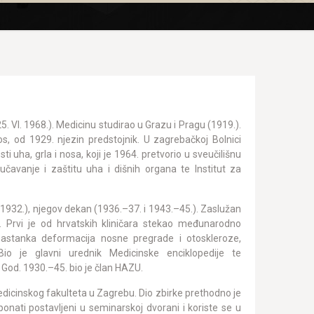
 25. VI. 1968.). Medicinu studirao u Grazu i Pragu (1919.).
os, od 1929. njezin predstojnik. U zagrebačkoj Bolnici
i uha, grla i nosa, koji je 1964. pretvorio u sveučilišnu
učavanje i zaštitu uha i dišnih organa te Institut za
 1932.), njegov dekan (1936.–37. i 1943.–45.). Zaslužan
. Prvi je od hrvatskih kliničara stekao međunarodno
nastanka deformacija nosne pregrade i otoskleroze,
io je glavni urednik Medicinske enciklopedije te
 God. 1930.–45. bio je član HAZU.
dicinskog fakulteta u Zagrebu. Dio zbirke prethodno je
nati postavljeni u seminarskoj dvorani i koriste se u