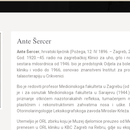
Ante Šercer
Ante Šercer
, hrvatski liječnik (Požega, 12. IV. 1896. – Zagreb,
God. 1920.–45. radio na zagrebačkoj Klinici za uho, grlo i n
sestara milosrdnica od 1946. bio je predstojnik Odjela za bolest
kliniku i vodio do 1966; osnovao znanstveni Institut za pro
talasoterapiju u Crikvenici.
Bio je redoviti profesor Medicinskoga fakulteta u Zagrebu (od
je i za osnutak Medicinskoga fakulteta u Sarajevu (1944.)
priznanje otkrićem nazotorakalnih refleksa, tumačenjem 
plastičnim i rekonstruktivnim zahvatima nosa i uške. B
Otorinolaringologije Leksikografskoga zavoda Miroslav Krleža.
Utemeljio je ORL zbirku koju je Muzej djelomice preuzeo od Me
prenesen u ORL kliniku u KBC Zagreb na Rebru, gdje su ekspo